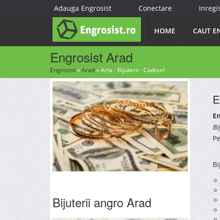
Adauga Engrosist
Conectare
Inregi
HOME
CAUT E
Engrosist Arad
Engrosist
»
Arad
»
Arta - Bijuterii - Cadouri
E
En
Bi
Pe
Bi
Bijuterii angro Arad