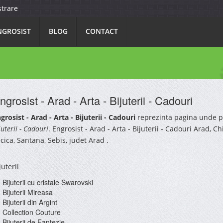
strare
NGROSIST
BLOG
CONTACT
ngrosist - Arad - Arta - Bijuterii - Cadouri
grosist - Arad - Arta - Bijuterii - Cadouri
reprezinta pagina unde pu
juterii - Cadouri
. Engrosist - Arad - Arta - Bijuterii - Cadouri Arad, Ch
cica, Santana, Sebis, judet Arad .
juterii
Bijuterii cu cristale Swarovski
Bijuterii Mireasa
Bijuterii din Argint
Collection Couture
Bijuterii de Fantezie