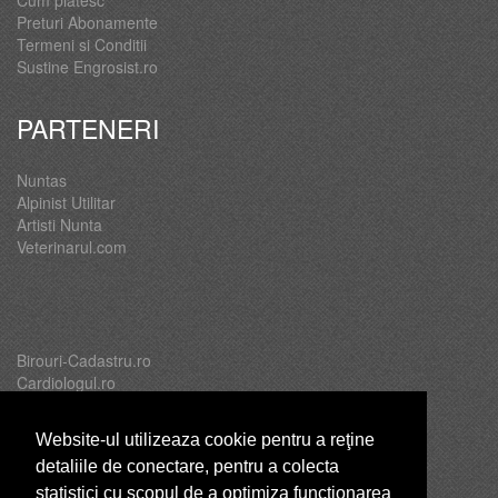
Preturi Abonamente
Termeni si Conditii
Sustine Engrosist.ro
PARTENERI
Nuntas
Alpinist Utilitar
Artisti Nunta
Veterinarul.com
Birouri-Cadastru.ro
Cardiologul.ro
Oftalmologul.ro
Servicii-DDD.com
Website-ul utilizeaza cookie pentru a reţine
detaliile de conectare, pentru a colecta
statistici cu scopul de a optimiza functionarea