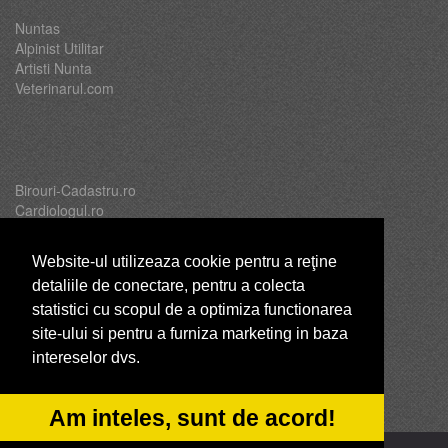
Nuntas
Alpinist Utilitar
Artisti Nunta
Veterinarul.com
Birouri-Cadastru.ro
Cardiologul.ro
Oftalmologul.ro
Servicii-DDD.com
Website-ul utilizeaza cookie pentru a reţine
detaliile de conectare, pentru a colecta
statistici cu scopul de a optimiza functionarea
site-ului si pentru a furniza marketing in baza
Brutari
intereselor dvs.
Club Copii
Club de Sport
CentruInchirieri.ro
Am inteles, sunt de acord!
© 2014-2026 -
ANPC
SOL