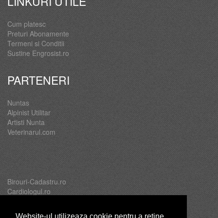
LINKURI UTILE
Cum platesc
Preturi Abonamente
Termeni si Conditii
Sustine Engrosist.ro
PARTENERI
Nuntas
Alpinist Utilitar
Artisti Nunta
Veterinarul.com
Birouri-Cadastru.ro
Cardiologul.ro
Oftalmologul.ro
Servicii-DDD.com
Website-ul utilizeaza cookie pentru a reţine