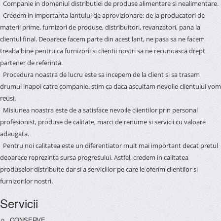
Companie in domeniul distributiei de produse alimentare si nealimentare.
Credem in importanta lantului de aprovizionare: de la producatori de
materii prime, furnizori de produse, distribuitori, revanzatori, pana la
clientul final. Deoarece facem parte din acest lant, ne pasa sa ne facem
treaba bine pentru ca furnizorii si clientii nostri sa ne recunoasca drept
partener de referinta.
Procedura noastra de lucru este sa incepem de la client si sa trasam
drumul inapoi catre companie. stim ca daca ascultam nevoile clientului vom
reusi.
Misiunea noastra este de a satisface nevoile clientilor prin personal
profesionist, produse de calitate, marci de renume si servicii cu valoare
adaugata.
Pentru noi calitatea este un diferentiator mult mai important decat pretul
deoarece reprezinta sursa progresului. Astfel, credem in calitatea
produselor distribuite dar si a serviciilor pe care le oferim clientilor si
furnizorilor nostri.
Servicii
CONSERVE