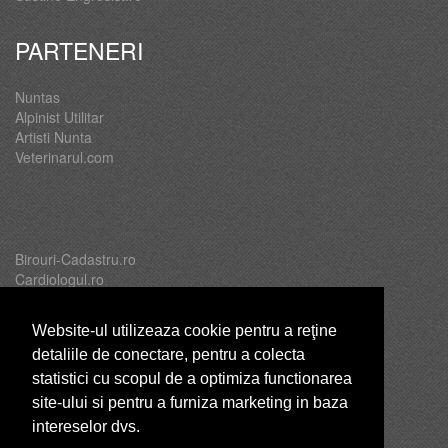
PARTENERI
Nuntas
Alpinist Utilitar
Artisti Nunta
Veterinarul.com
Birouri-Cadastru.ro
Cardiologul.ro
Oftalmologul.ro
Servicii-DDD.com
Website-ul utilizeaza cookie pentru a reţine
detaliile de conectare, pentru a colecta
statistici cu scopul de a optimiza functionarea
site-ului si pentru a furniza marketing in baza
Brutari
intereselor dvs.
Club Copii