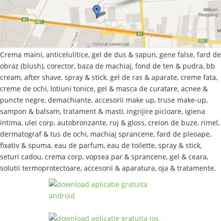
Crema maini, anticelulitice, gel de dus & sapun, gene false, fard de
obraz (blush), corector, baza de machiaj, fond de ten & pudra, bb
cream, after shave, spray & stick, gel de ras & aparate, creme fata,
creme de ochi, lotiuni tonice, gel & masca de curatare, acnee &
puncte negre, demachiante, accesorii make up, truse make-up,
sampon & balsam, tratament & masti, ingrijire picioare, igiena
intima, ulei corp, autobronzante, ruj & gloss, creion de buze, rimel,
dermatograf & tus de ochi, machiaj sprancene, fard de pleoape,
fixativ & spuma, eau de parfum, eau de toilette, spray & stick,
seturi cadou, crema corp, vopsea par & sprancene, gel & ceara,
solutii termoprotectoare, accesorii & aparatura, oja & tratamente.