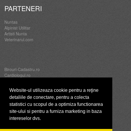
PARTENERI
Nuntas
Alpinist Utilitar
Artisti Nunta
Veterinarul.com
Birouri-Cadastru.ro
Cardiologul.ro
Oftalmologul.ro
Servicii-DDD.com
Website-ul utilizeaza cookie pentru a reţine
detaliile de conectare, pentru a colecta
statistici cu scopul de a optimiza functionarea
site-ului si pentru a furniza marketing in baza
Brutari
intereselor dvs.
Club Copii
Club de Sport