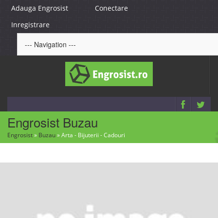
Adauga Engrosist
Conectare
Inregistrare
Engrosist Buzau
Engrosist
»
Buzau
»
Arta - Bijuterii - Cadouri