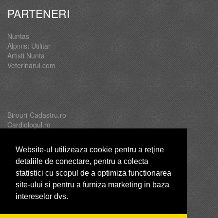
PARTENERI
Nuntas
Alpinist Utilitar
Artisti Nunta
Veterinarul.com
Birouri-Cadastru.ro
Cardiologul.ro
Oftalmologul.ro
Servicii-DDD.com
Website-ul utilizeaza cookie pentru a reţine
detaliile de conectare, pentru a colecta
statistici cu scopul de a optimiza functionarea
site-ului si pentru a furniza marketing in baza
Brutari
intereselor dvs.
Club Copii
Club de Sport