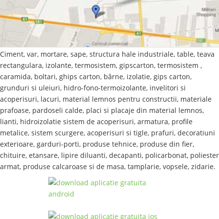
Ciment, var, mortare, sape, structura hale industriale, table, teava
rectangulara, izolante, termosistem, gipscarton, termosistem ,
caramida, boltari, ghips carton, bârne, izolatie, gips carton,
grunduri si uleiuri, hidro-fono-termoizolante, invelitori si
acoperisuri, lacuri, material lemnos pentru constructii, materiale
prafoase, pardoseli calde, placi si placaje din material lemnos,
lianti, hidroizolatie sistem de acoperisuri, armatura, profile
metalice, sistem scurgere, acoperisuri si tigle, prafuri, decoratiuni
exterioare, garduri-porti, produse tehnice, produse din fier,
chituire, etansare, lipire diluanti, decapanti, policarbonat, poliester
armat, produse calcaroase si de masa, tamplarie, vopsele, zidarie.