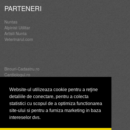
PARTENERI
Nuntas
Alpinist Utilitar
Artisti Nunta
Veterinarul.com
Birouri-Cadastru.ro
Cardiologul.ro
Oftalmologul.ro
Servicii-DDD.com
Website-ul utilizeaza cookie pentru a reţine
detaliile de conectare, pentru a colecta
statistici cu scopul de a optimiza functionarea
site-ului si pentru a furniza marketing in baza
Brutari
intereselor dvs.
Club Copii
Club de Sport