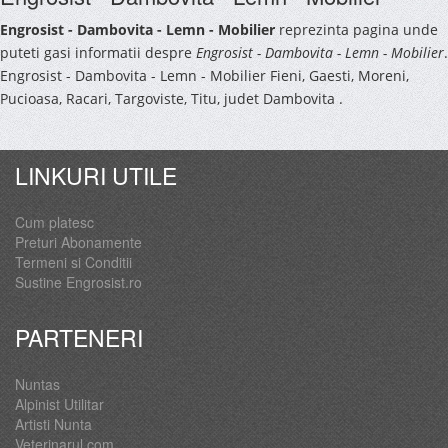
Engrosist - Dambovita - Lemn - Mobilier
reprezinta pagina unde
puteti gasi informatii despre
Engrosist - Dambovita - Lemn - Mobilier
.
Engrosist - Dambovita - Lemn - Mobilier Fieni, Gaesti, Moreni,
Pucioasa, Racari, Targoviste, Titu, judet Dambovita .
LINKURI UTILE
Cum platesc
Preturi Abonamente
Termeni si Conditii
Sustine Engrosist.ro
PARTENERI
Nuntas
Alpinist Utilitar
Artisti Nunta
Veterinarul.com