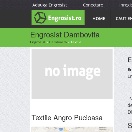
Adauga Engrosist
Conectare
Inregi
HOME
CAUT E
Engrosist Dambovita
Engrosist
»
Dambovita
»
Textile
E
En
En
Va
de
DI
Textile Angro Pucioasa
S