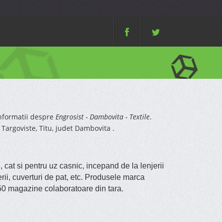
nformatii despre
Engrosist - Dambovita - Textile
.
 Targoviste, Titu, judet Dambovita .
cat si pentru uz casnic, incepand de la lenjerii
erii, cuverturi de pat, etc. Produsele marca
50 magazine colaboratoare din tara.