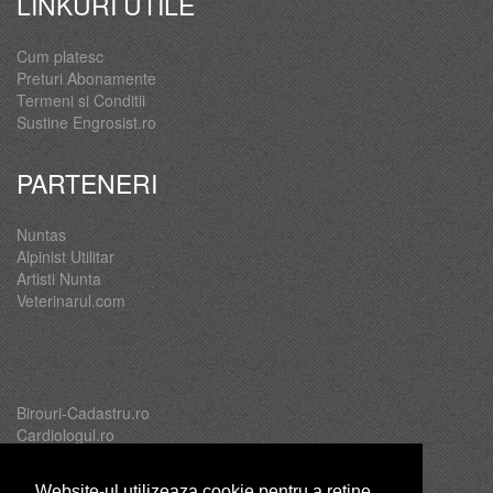
LINKURI UTILE
Cum platesc
Preturi Abonamente
Termeni si Conditii
Sustine Engrosist.ro
PARTENERI
Nuntas
Alpinist Utilitar
Artisti Nunta
Veterinarul.com
Birouri-Cadastru.ro
Cardiologul.ro
Oftalmologul.ro
Servicii-DDD.com
Website-ul utilizeaza cookie pentru a reţine