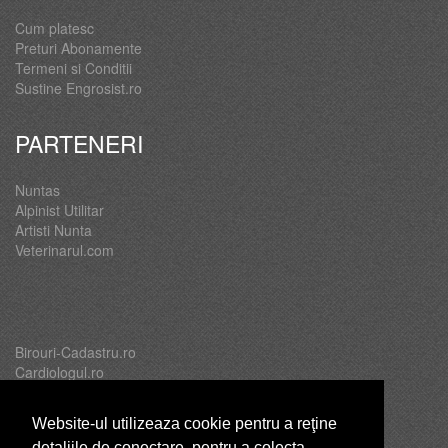
Cum platesc
Preturi Abonamente
Termeni si Conditii
Sustine Engrosist.ro
PARTENERI
Nuntas
Alpinist Utilitar
Artisti Nunta
Veterinarul.com
Birouri-Cadastru.ro
Cardiologul.ro
Oftalmologul.ro
Servicii-DDD.com
Website-ul utilizeaza cookie pentru a reţine
detaliile de conectare, pentru a colecta