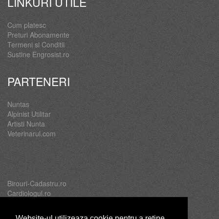
LINKURI UTILE
Cum platesc
Preturi Abonamente
Termeni si Conditii
Sustine Engrosist.ro
PARTENERI
Nuntas
Alpinist Utilitar
Artisti Nunta
Veterinarul.com
Birouri-Cadastru.ro
Cardiologul.ro
Oftalmologul.ro
Servicii-DDD.com
Website-ul utilizeaza cookie pentru a reţine