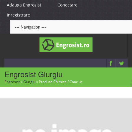
Adauga Engrosist
Conectare
Inregistrare
Engrosist Giurgiu
Engrosist
»
Giurgiu
»
Produse Chimice / Cauciuc