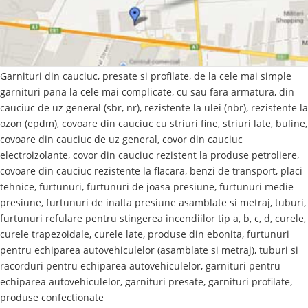
Garnituri din cauciuc, presate si profilate, de la cele mai simple
garnituri pana la cele mai complicate, cu sau fara armatura, din
cauciuc de uz general (sbr, nr), rezistente la ulei (nbr), rezistente la
ozon (epdm), covoare din cauciuc cu striuri fine, striuri late, buline,
covoare din cauciuc de uz general, covor din cauciuc
electroizolante, covor din cauciuc rezistent la produse petroliere,
covoare din cauciuc rezistente la flacara, benzi de transport, placi
tehnice, furtunuri, furtunuri de joasa presiune, furtunuri medie
presiune, furtunuri de inalta presiune asamblate si metraj, tuburi,
furtunuri refulare pentru stingerea incendiilor tip a, b, c, d, curele,
curele trapezoidale, curele late, produse din ebonita, furtunuri
pentru echiparea autovehiculelor (asamblate si metraj), tuburi si
racorduri pentru echiparea autovehiculelor, garnituri pentru
echiparea autovehiculelor, garnituri presate, garnituri profilate,
produse confectionate