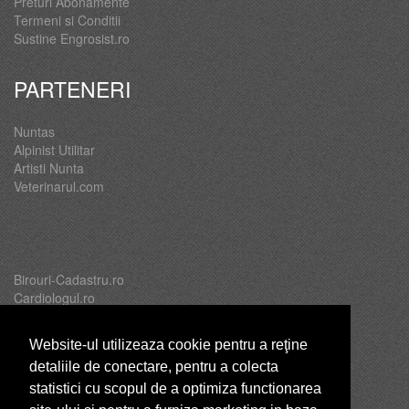
Preturi Abonamente
Termeni si Conditii
Sustine Engrosist.ro
PARTENERI
Nuntas
Alpinist Utilitar
Artisti Nunta
Veterinarul.com
Birouri-Cadastru.ro
Cardiologul.ro
Oftalmologul.ro
Servicii-DDD.com
Website-ul utilizeaza cookie pentru a reţine
detaliile de conectare, pentru a colecta
statistici cu scopul de a optimiza functionarea