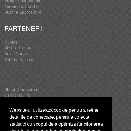
Preturi Abonamente
Termeni si Conditii
Sustine Engrosist.ro
PARTENERI
Nuntas
Alpinist Utilitar
Artisti Nunta
Veterinarul.com
Birouri-Cadastru.ro
Cardiologul.ro
Oftalmologul.ro
Servicii-DDD.com
Website-ul utilizeaza cookie pentru a reţine
detaliile de conectare, pentru a colecta
statistici cu scopul de a optimiza functionarea