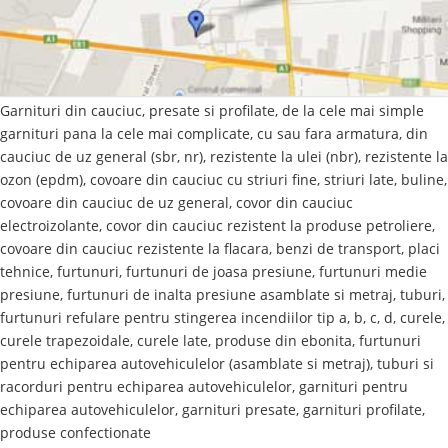
Garnituri din cauciuc, presate si profilate, de la cele mai simple
garnituri pana la cele mai complicate, cu sau fara armatura, din
cauciuc de uz general (sbr, nr), rezistente la ulei (nbr), rezistente la
ozon (epdm), covoare din cauciuc cu striuri fine, striuri late, buline,
covoare din cauciuc de uz general, covor din cauciuc
electroizolante, covor din cauciuc rezistent la produse petroliere,
covoare din cauciuc rezistente la flacara, benzi de transport, placi
tehnice, furtunuri, furtunuri de joasa presiune, furtunuri medie
presiune, furtunuri de inalta presiune asamblate si metraj, tuburi,
furtunuri refulare pentru stingerea incendiilor tip a, b, c, d, curele,
curele trapezoidale, curele late, produse din ebonita, furtunuri
pentru echiparea autovehiculelor (asamblate si metraj), tuburi si
racorduri pentru echiparea autovehiculelor, garnituri pentru
echiparea autovehiculelor, garnituri presate, garnituri profilate,
produse confectionate