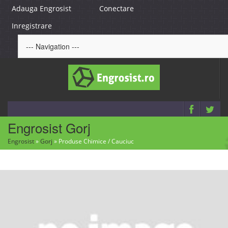
Adauga Engrosist
Conectare
Inregistrare
Engrosist Gorj
Engrosist
»
Gorj
»
Produse Chimice / Cauciuc