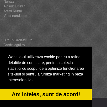
Nuntas
Alpinist Utilitar
Artisti Nunta
Veterinarul.com
Birouri-Cadastru.ro
Cardiologul.ro
Oftalmologul.ro
Servicii-DDD.com
Website-ul utilizeaza cookie pentru a reţine
detaliile de conectare, pentru a colecta
statistici cu scopul de a optimiza functionarea
site-ului si pentru a furniza marketing in baza
Brutari
intereselor dvs.
Club Copii
Club de Sport
CentruInchirieri.ro
Am inteles, sunt de acord!
© 2014-2026 -
ANPC
SOL