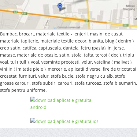
Bumbac, brocart, materiale textile - lenjerii, masini de cusut,
materiale tapiterie, materiale textile decor, blanita, blug ( denim ),
crep satin, catifea, captuseala, dantela, fetru (pasla), in, jerse,
matase, materiale de ocazie, satin, stofa, tafta, tercot ( doc ), triplu
voal, tul ( tull ), voal, vesminte preotesti, velur, vatelina ( malivat ),
vinilin ( imitatie piele ), mercerie, aplicatii diverse, fire de tricotat si
crosetat, furnituri, velur, stofa bucle, stofa negru cu alb, stofe
groase carouri, stofe subtiri carouri, stofa turcoaz, stofa bleumarin,
stofe pentru uniforme.