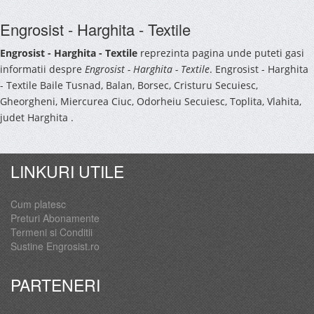
Engrosist - Harghita - Textile
Engrosist - Harghita - Textile
reprezinta pagina unde puteti gasi
informatii despre
Engrosist - Harghita - Textile
. Engrosist - Harghita
- Textile Baile Tusnad, Balan, Borsec, Cristuru Secuiesc,
Gheorgheni, Miercurea Ciuc, Odorheiu Secuiesc, Toplita, Vlahita,
judet Harghita .
LINKURI UTILE
Cum platesc
Preturi Abonamente
Termeni si Conditii
Sustine Engrosist.ro
PARTENERI