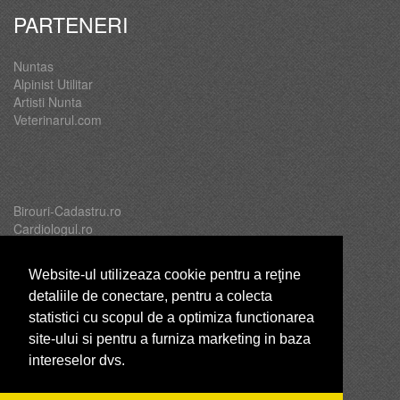
PARTENERI
Nuntas
Alpinist Utilitar
Artisti Nunta
Veterinarul.com
Birouri-Cadastru.ro
Cardiologul.ro
Oftalmologul.ro
Servicii-DDD.com
Website-ul utilizeaza cookie pentru a reţine
detaliile de conectare, pentru a colecta
statistici cu scopul de a optimiza functionarea
site-ului si pentru a furniza marketing in baza
Brutari
intereselor dvs.
Club Copii
Club de Sport