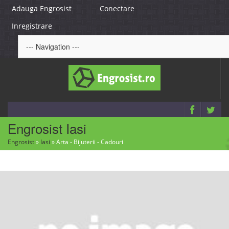
Adauga Engrosist
Conectare
Inregistrare
Engrosist Iasi
Engrosist
»
Iasi
»
Arta - Bijuterii - Cadouri