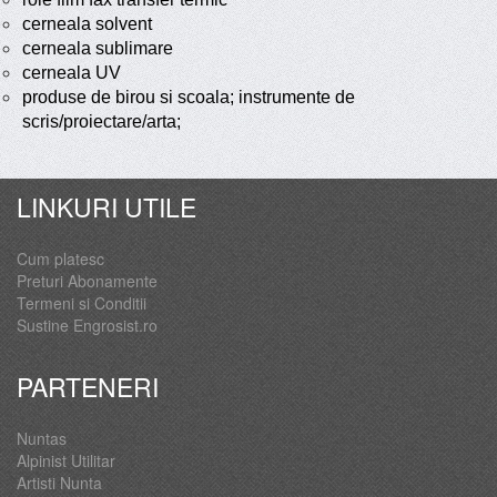
cerneala solvent
cerneala sublimare
cerneala UV
produse de birou si scoala; instrumente de
scris/proiectare/arta;
LINKURI UTILE
Cum platesc
Preturi Abonamente
Termeni si Conditii
Sustine Engrosist.ro
PARTENERI
Nuntas
Alpinist Utilitar
Artisti Nunta