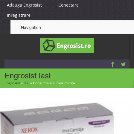
Adauga Engrosist
Conectare
Inregistrare
Engrosist Iasi
Engrosist
»
Iasi
»
Consumabile Imprimanta