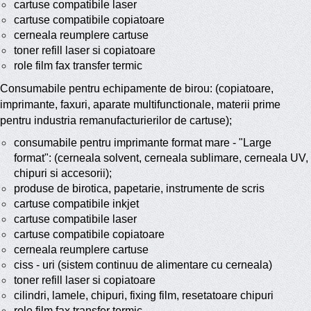
cartuse compatibile laser
cartuse compatibile copiatoare
cerneala reumplere cartuse
toner refill laser si copiatoare
role film fax transfer termic
Consumabile pentru echipamente de birou: (copiatoare,
imprimante, faxuri, aparate multifunctionale, materii prime
pentru industria remanufacturierilor de cartuse);
consumabile pentru imprimante format mare - "Large
format": (cerneala solvent, cerneala sublimare, cerneala UV,
chipuri si accesorii);
produse de birotica, papetarie, instrumente de scris
cartuse compatibile inkjet
cartuse compatibile laser
cartuse compatibile copiatoare
cerneala reumplere cartuse
ciss - uri (sistem continuu de alimentare cu cerneala)
toner refill laser si copiatoare
cilindri, lamele, chipuri, fixing film, resetatoare chipuri
role film fax transfer termic