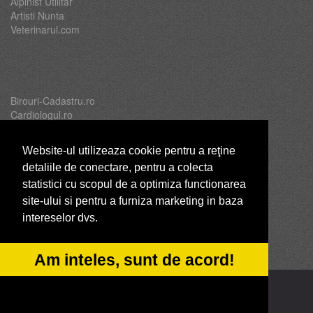
Alpinist Utilitar
Artisti Nunta
Veterinarul.com
Birouri-Cadastru.ro
Cardiologul.ro
Oftalmologul.ro
Servicii-DDD.com
Website-ul utilizeaza cookie pentru a reţine
detaliile de conectare, pentru a colecta
statistici cu scopul de a optimiza functionarea
site-ului si pentru a furniza marketing in baza
Brutari
intereselor dvs.
Club Copii
Club de Sport
CentruInchirieri.ro
Am inteles, sunt de acord!
© 2014-2026 -
ANPC
SOL