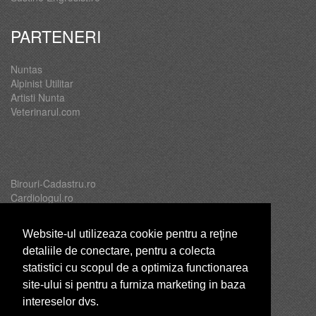
PARTENERI
Nuntas
Alpinist Utilitar
Artisti Nunta
Veterinarul.com
Birouri-Cadastru.ro
Cardiologul.ro
Oftalmologul.ro
Servicii-DDD.com
Website-ul utilizeaza cookie pentru a reţine
detaliile de conectare, pentru a colecta
statistici cu scopul de a optimiza functionarea
site-ului si pentru a furniza marketing in baza
Brutari
intereselor dvs.
Club Copii