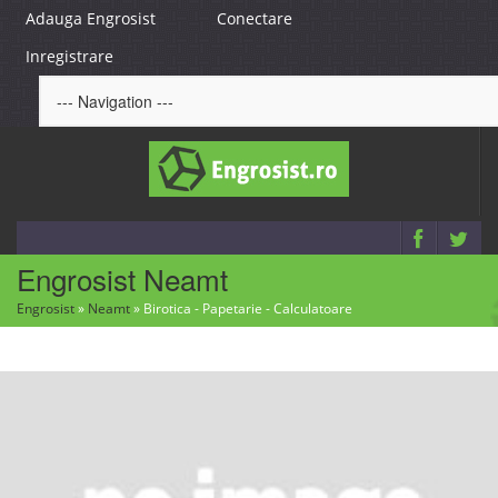
Adauga Engrosist
Conectare
Inregistrare
Engrosist Neamt
Engrosist
»
Neamt
»
Birotica - Papetarie - Calculatoare