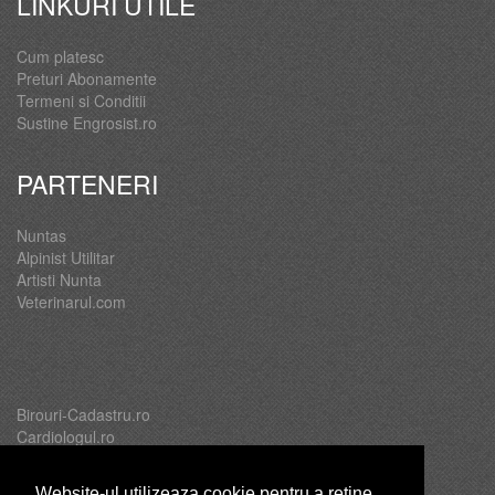
LINKURI UTILE
Cum platesc
Preturi Abonamente
Termeni si Conditii
Sustine Engrosist.ro
PARTENERI
Nuntas
Alpinist Utilitar
Artisti Nunta
Veterinarul.com
Birouri-Cadastru.ro
Cardiologul.ro
Oftalmologul.ro
Servicii-DDD.com
Website-ul utilizeaza cookie pentru a reţine