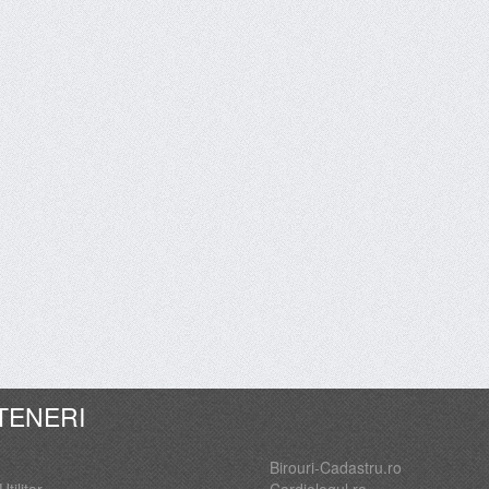
TENERI
Birouri-Cadastru.ro
Utilitar
Cardiologul.ro