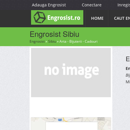
Adauga Engrosist
Conectare
Inregi
HOME
CAUT E
Engrosist Sibiu
Engrosist
»
Sibiu
»
Arta - Bijuterii - Cadouri
E
En
Bi
Mi