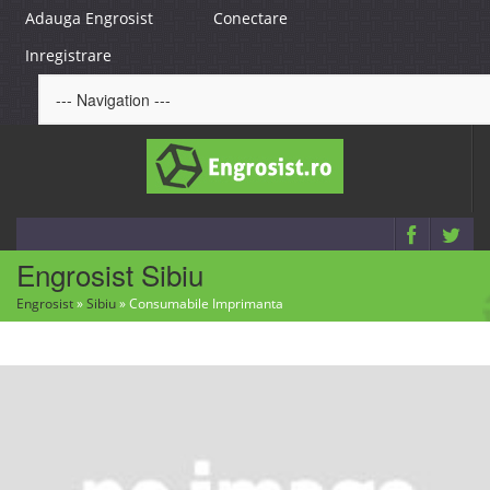
Adauga Engrosist
Conectare
Inregistrare
Engrosist Sibiu
Engrosist
»
Sibiu
»
Consumabile Imprimanta