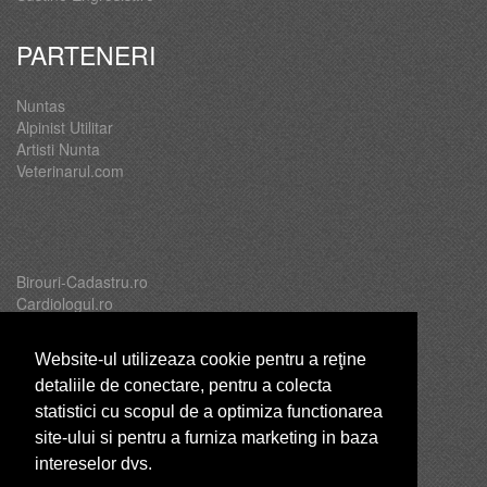
PARTENERI
Nuntas
Alpinist Utilitar
Artisti Nunta
Veterinarul.com
Birouri-Cadastru.ro
Cardiologul.ro
Oftalmologul.ro
Servicii-DDD.com
Website-ul utilizeaza cookie pentru a reţine
detaliile de conectare, pentru a colecta
statistici cu scopul de a optimiza functionarea
site-ului si pentru a furniza marketing in baza
Brutari
intereselor dvs.
Club Copii