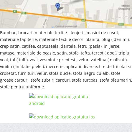
Bumbac, brocart, materiale textile - lenjerii, masini de cusut,
materiale tapiterie, materiale textile decor, blanita, blug ( denim ),
crep satin, catifea, captuseala, dantela, fetru (pasla), in, jerse,
matase, materiale de ocazie, satin, stofa, tafta, tercot ( doc ), triplu
voal, tul ( tull ), voal, vesminte preotesti, velur, vatelina ( malivat ),
vinilin ( imitatie piele ), mercerie, aplicatii diverse, fire de tricotat si
crosetat, furnituri, velur, stofa bucle, stofa negru cu alb, stofe
groase carouri, stofe subtiri carouri, stofa turcoaz, stofa bleumarin,
stofe pentru uniforme.