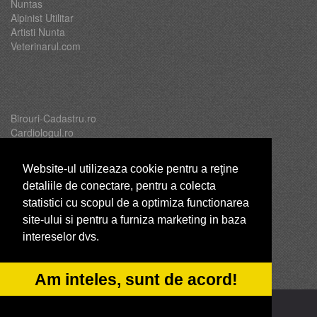
Nuntas
Alpinist Utilitar
Artisti Nunta
Veterinarul.com
Birouri-Cadastru.ro
Cardiologul.ro
Oftalmologul.ro
Servicii-DDD.com
Website-ul utilizeaza cookie pentru a reţine
detaliile de conectare, pentru a colecta
statistici cu scopul de a optimiza functionarea
site-ului si pentru a furniza marketing in baza
Brutari
intereselor dvs.
Club Copii
Club de Sport
CentruInchirieri.ro
Am inteles, sunt de acord!
© 2014-2026 -
ANPC
SOL