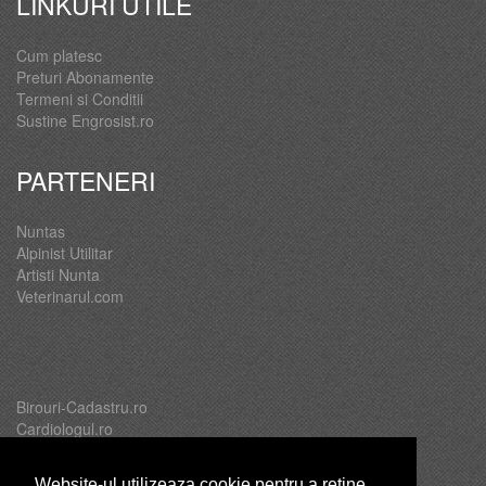
LINKURI UTILE
Cum platesc
Preturi Abonamente
Termeni si Conditii
Sustine Engrosist.ro
PARTENERI
Nuntas
Alpinist Utilitar
Artisti Nunta
Veterinarul.com
Birouri-Cadastru.ro
Cardiologul.ro
Oftalmologul.ro
Servicii-DDD.com
Website-ul utilizeaza cookie pentru a reţine