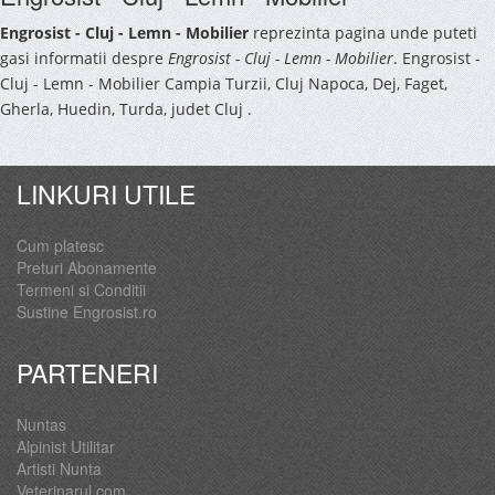
Engrosist - Cluj - Lemn - Mobilier
reprezinta pagina unde puteti
gasi informatii despre
Engrosist - Cluj - Lemn - Mobilier
. Engrosist -
Cluj - Lemn - Mobilier Campia Turzii, Cluj Napoca, Dej, Faget,
Gherla, Huedin, Turda, judet Cluj .
LINKURI UTILE
Cum platesc
Preturi Abonamente
Termeni si Conditii
Sustine Engrosist.ro
PARTENERI
Nuntas
Alpinist Utilitar
Artisti Nunta
Veterinarul.com