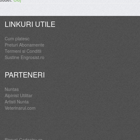
LINKURI UTILE
Cum platesc
Preturi Abonamente
Termeni si Conditii
Sustine Engrosist.ro
PARTENERI
Nuntas
Alpinist Utilitar
Artisti Nunta
Veterinarul.com
Birouri-Cadastru.ro